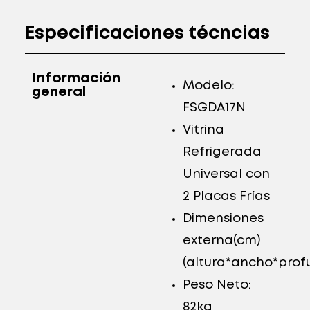
Especificaciones técncias
Información
Modelo:
general
FSGDA17N
Vitrina
Refrigerada
Universal con
2 Placas Frías
Dimensiones
externa(cm)
(altura*ancho*profun
Peso Neto:
82kg