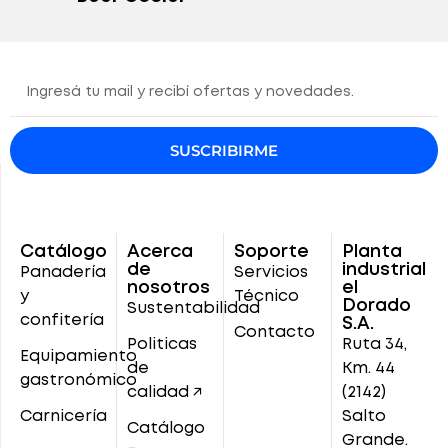
SUSCRIBIRME
Catálogo
Acerca
Soporte
Planta
de
industrial
Panadería
Servicios
nosotros
el
y
Técnico
Dorado
Sustentabilidad
confitería
S.A.
Contacto
Politicas
Ruta 34,
Equipamiento
de
Km. 44
gastronómico
calidad ↗
(2142)
Carnicería
Salto
Catálogo
Grande.