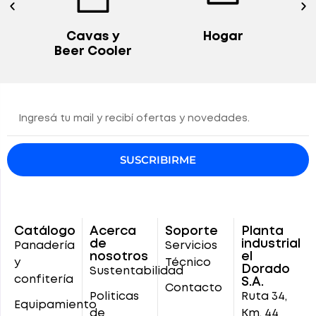
Hogar
Exhibidoras
r
Verticales
SUSCRIBIRME
Catálogo
Acerca
Soporte
Planta
de
industrial
Panadería
Servicios
nosotros
el
y
Técnico
Dorado
Sustentabilidad
confitería
S.A.
Contacto
Politicas
Ruta 34,
Equipamiento
de
Km. 44