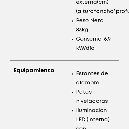
externa(cm)
(altura*ancho*profun
Peso Neto:
83kg
Consumo: 6,9
kW/día
Equipamiento
Estantes de
alambre
Patas
niveladoras
Iluminación
LED (interna),
con