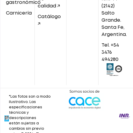
gastronómico
calidad ↗
(2142)
Carnicería
Salto
Catálogo
Grande.
↗
Santa Fe,
Argentina.
Tel. +54
3476
494280
Somos socios de
*Las fotos son a modo
ilustrativo. Las
especificaciones
técnicas y
descripciones
están sujetas a
cambios sin previo