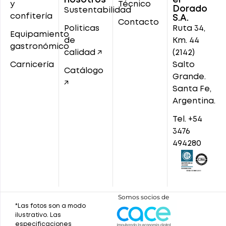
y
Técnico
Dorado
Sustentabilidad
confitería
S.A.
Contacto
Politicas
Ruta 34,
Equipamiento
de
Km. 44
gastronómico
calidad ↗
(2142)
Carnicería
Salto
Catálogo
Grande.
↗
Santa Fe,
Argentina.
Tel. +54
3476
494280
Somos socios de
*Las fotos son a modo
ilustrativo. Las
especificaciones