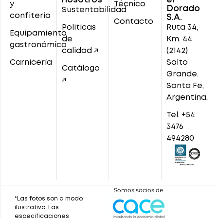
y
Técnico
Dorado
Sustentabilidad
confitería
S.A.
Contacto
Politicas
Ruta 34,
Equipamiento
de
Km. 44
gastronómico
calidad ↗
(2142)
Carnicería
Salto
Catálogo
Grande.
↗
Santa Fe,
Argentina.
Tel. +54
3476
494280
Somos socios de
*Las fotos son a modo
ilustrativo. Las
especificaciones