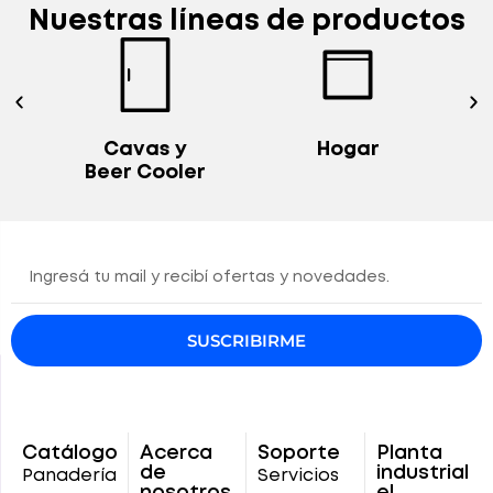
Nuestras líneas de productos
Hogar
Exhibidoras
r
Verticales
SUSCRIBIRME
Catálogo
Acerca
Soporte
Planta
de
industrial
Panadería
Servicios
nosotros
el